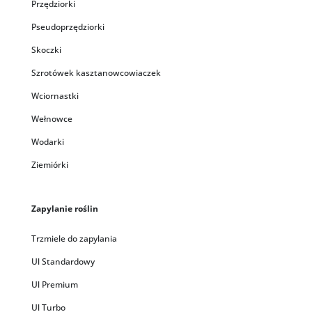
Przędziorki
Pseudoprzędziorki
Skoczki
Szrotówek kasztanowcowiaczek
Wciornastki
Wełnowce
Wodarki
Ziemiórki
Zapylanie roślin
Trzmiele do zapylania
Ul Standardowy
Ul Premium
Ul Turbo