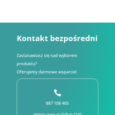
145,80 zł
84,24 zł
do
do
468,72 zł
297,00 zł
Kontakt bezpośredni
Zastanawiasz się nad wyborem
produktu?
Oferujemy darmowe wsparcie!

887 108 465
Infolinia czynna od 10:00 do 15:00