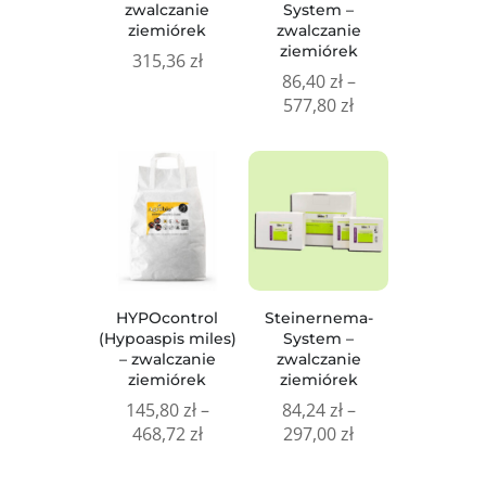
zwalczanie
System –
ziemiórek
zwalczanie
ziemiórek
315,36
zł
86,40
zł
–
Zakres
577,80
zł
cen:
od
86,40 zł
do
577,80 zł
HYPOcontrol
Steinernema-
(Hypoaspis miles)
System –
– zwalczanie
zwalczanie
ziemiórek
ziemiórek
145,80
zł
–
84,24
zł
–
Zakres
Zakres
468,72
zł
297,00
zł
cen:
cen:
od
od