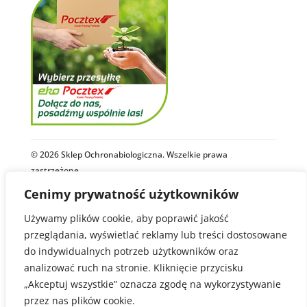
© 2026 Sklep Ochronabiologiczna. Wszelkie prawa
zastrzeżone.
Cenimy prywatność użytkowników
Polityka Prywatności
Regulamin
Używamy plików cookie, aby poprawić jakość
przeglądania, wyświetlać reklamy lub treści dostosowane
Zdjęcia i materiały video na stronie ochronabiologiczna.pl są
do indywidualnych potrzeb użytkowników oraz
autorstwa firm Biobest, Royal Brinkman oraz Sklepu
Ochronabiologiczna.
analizować ruch na stronie. Kliknięcie przycisku
Niektóre z zastosowanych zdjęć pochodzą z zasobów Wikimedia
Commons i są dostępne na licencjach Creative Commons lub w
„Akceptuj wszystkie” oznacza zgodę na wykorzystywanie
domenie publicznej.
przez nas plików cookie.