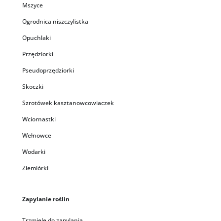
Mszyce
Ogrodnica niszczylistka
Opuchlaki
Przędziorki
Pseudoprzędziorki
Skoczki
Szrotówek kasztanowcowiaczek
Wciornastki
Wełnowce
Wodarki
Ziemiórki
Zapylanie roślin
Trzmiele do zapylania