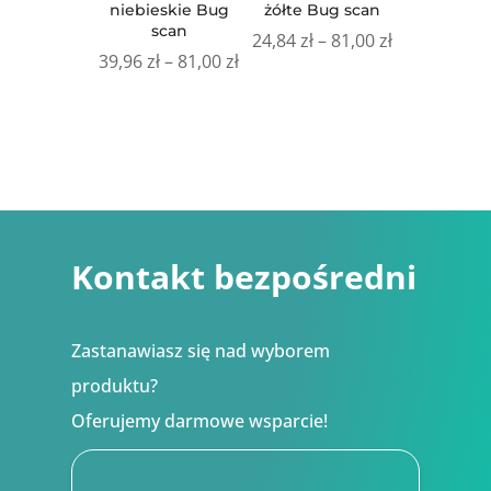
niebieskie Bug
żółte Bug scan
scan
Zakres
24,84
zł
–
81,00
zł
Zakres
39,96
zł
–
81,00
zł
cen:
cen:
od
od
24,84 zł
39,96 zł
do
do
81,00 zł
81,00 zł
Kontakt bezpośredni
Zastanawiasz się nad wyborem
produktu?
Oferujemy darmowe wsparcie!