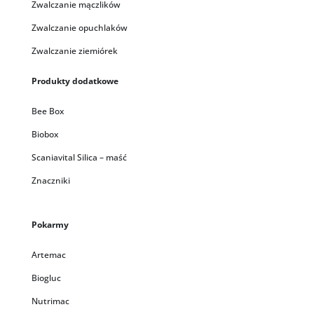
Zwalczanie mączlików
Zwalczanie opuchlaków
Zwalczanie ziemiórek
Produkty dodatkowe
Bee Box
Biobox
Scaniavital Silica – maść
Znaczniki
Pokarmy
Artemac
Biogluc
Nutrimac