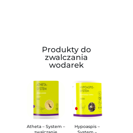
Produkty do
zwalczania
wodarek
Atheta – System –
Hypoaspis –
zwalczanie
System –