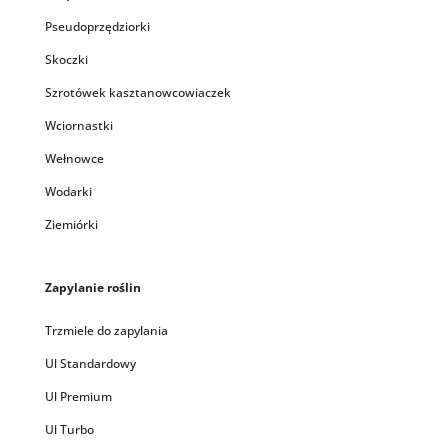
Pseudoprzędziorki
Skoczki
Szrotówek kasztanowcowiaczek
Wciornastki
Wełnowce
Wodarki
Ziemiórki
Zapylanie roślin
Trzmiele do zapylania
Ul Standardowy
Ul Premium
Ul Turbo