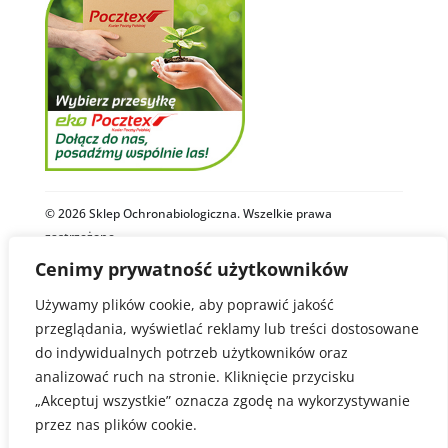
© 2026 Sklep Ochronabiologiczna. Wszelkie prawa
zastrzeżone.
Cenimy prywatność użytkowników
Polityka Prywatności
Regulamin
Używamy plików cookie, aby poprawić jakość
przeglądania, wyświetlać reklamy lub treści dostosowane
Zdjęcia i materiały video na stronie ochronabiologiczna.pl są
do indywidualnych potrzeb użytkowników oraz
autorstwa firm Biobest, Royal Brinkman oraz Sklepu
Ochronabiologiczna.
analizować ruch na stronie. Kliknięcie przycisku
Niektóre z zastosowanych zdjęć pochodzą z zasobów Wikimedia
Commons i są dostępne na licencjach Creative Commons lub w
„Akceptuj wszystkie” oznacza zgodę na wykorzystywanie
domenie publicznej.
przez nas plików cookie.