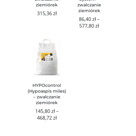
ziemiórek
zwalczanie
ziemiórek
315,36
zł
86,40
zł
–
Zakres
577,80
zł
cen:
od
86,40 zł
do
577,80 zł
HYPOcontrol
(Hypoaspis miles)
– zwalczanie
ziemiórek
145,80
zł
–
Zakres
468,72
zł
cen:
od