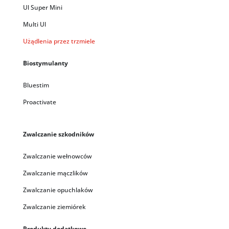
Ul Super Mini
Multi Ul
Użądlenia przez trzmiele
Biostymulanty
Bluestim
Proactivate
Zwalczanie szkodników
Zwalczanie wełnowców
Zwalczanie mączlików
Zwalczanie opuchlaków
Zwalczanie ziemiórek
Produkty dodatkowe