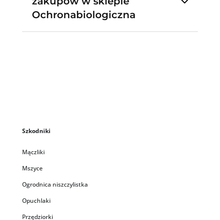
zakupów w sklepie
Ochronabiologiczna
Szkodniki
Mączliki
Mszyce
Ogrodnica niszczylistka
Opuchlaki
Przędziorki