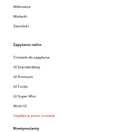
Wełnowce
Wodarki
Ziemiórki
Zapylanie roślin
Trzmiele do zapylania
Ul Standardowy
Ul Premium
Ul Turbo
Ul Super Mini
Multi Ul
Użądlenia przez trzmiele
Biostymulanty