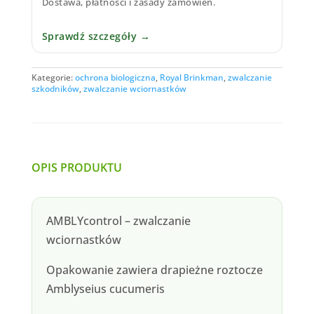
Dostawa, płatności i zasady zamówień.
Sprawdź szczegóły →
Kategorie:
ochrona biologiczna
,
Royal Brinkman
,
zwalczanie
szkodników
,
zwalczanie wciornastków
OPIS PRODUKTU
AMBLYcontrol – zwalczanie
wciornastków
Opakowanie zawiera drapieżne roztocze
Amblyseius cucumeris