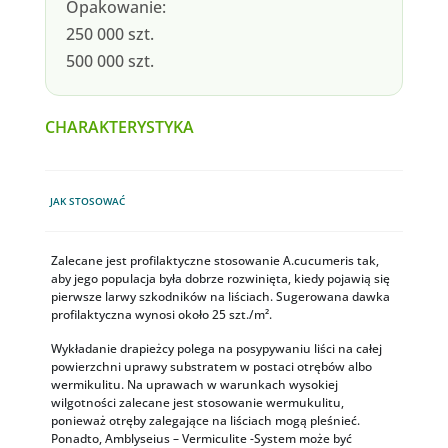
Opakowanie:
250 000 szt.
500 000 szt.
CHARAKTERYSTYKA
JAK STOSOWAĆ
Zalecane jest profilaktyczne stosowanie A.cucumeris tak,
aby jego populacja była dobrze rozwinięta, kiedy pojawią się
pierwsze larwy szkodników na liściach. Sugerowana dawka
profilaktyczna wynosi około 25 szt./m².
Wykładanie drapieżcy polega na posypywaniu liści na całej
powierzchni uprawy substratem w postaci otrębów albo
wermikulitu. Na uprawach w warunkach wysokiej
wilgotności zalecane jest stosowanie wermukulitu,
ponieważ otręby zalegające na liściach mogą pleśnieć.
Ponadto, Amblyseius – Vermiculite -System może być