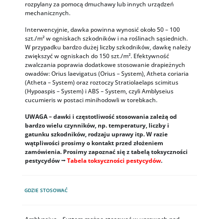
rozpylany za pomocą dmuchawy lub innych urządzeń
mechanicznych.
Interwencyjnie, dawka powinna wynosić około 50 – 100
szt./m² w ogniskach szkodników i na roślinach sąsiednich.
W przypadku bardzo dużej liczby szkodników, dawkę należy
zwiększyć w ogniskach do 150 szt./m². Efektywność
zwalczania poprawia dodatkowe stosowanie drapieżnych
owadów: Orius laevigatus (Orius – System), Atheta coriaria
(Atheta – System) oraz roztoczy Stratiolaelaps scimitus
(Hypoaspis – System) i ABS – System, czyli Amblyseius
cucumieris w postaci minihodowli w torebkach.
UWAGA – dawki i częstotliwość stosowania zależą od
bardzo wielu czynników, np. temperatury, liczby i
gatunku szkodników, rodzaju uprawy itp. W razie
wątpliwości prosimy o kontakt przed złożeniem
zamówienia. Prosimy zapoznać się z tabelą toksyczności
pestycydów ⭢
Tabela toksyczności pestycydów
.
GDZIE STOSOWAĆ