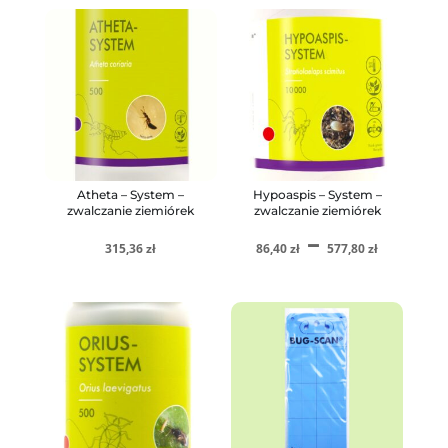
Atheta – System –
Hypoaspis – System –
zwalczanie ziemiórek
zwalczanie ziemiórek
Zakr
–
315,36
zł
86,40
zł
577,80
zł
cen:
od
86,40
do
577,8