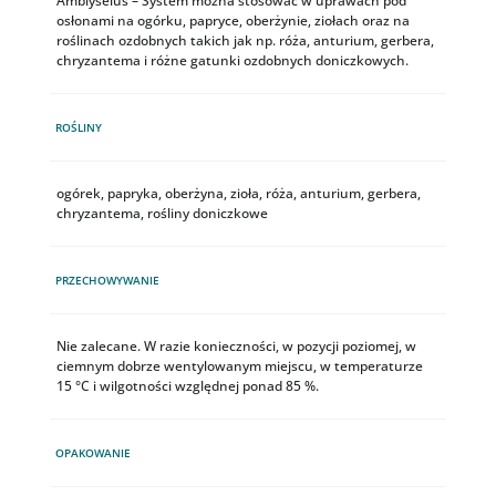
Amblyseius – System można stosować w uprawach pod
osłonami na ogórku, papryce, oberżynie, ziołach oraz na
roślinach ozdobnych takich jak np. róża, anturium, gerbera,
chryzantema i różne gatunki ozdobnych doniczkowych.
ROŚLINY
ogórek, papryka, oberżyna, zioła, róża, anturium, gerbera,
chryzantema, rośliny doniczkowe
PRZECHOWYWANIE
Nie zalecane. W razie konieczności, w pozycji poziomej, w
ciemnym dobrze wentylowanym miejscu, w temperaturze
15 °C i wilgotności względnej ponad 85 %.
OPAKOWANIE