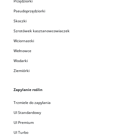
Przędziorki
Pseudoprzędziorki
Skoczki
Szrotówek kasztanowcowiaczek
Wciornastki
Wełnowce
Wodarki
Ziemiórki
Zapylanie roślin
Trzmiele do zapylania
Ul Standardowy
Ul Premium
Ul Turbo