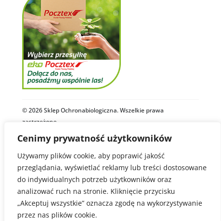
© 2026 Sklep Ochronabiologiczna. Wszelkie prawa
zastrzeżone.
Cenimy prywatność użytkowników
Polityka Prywatności
Regulamin
Używamy plików cookie, aby poprawić jakość
przeglądania, wyświetlać reklamy lub treści dostosowane
Zdjęcia i materiały video na stronie ochronabiologiczna.pl są
do indywidualnych potrzeb użytkowników oraz
autorstwa firm Biobest, Royal Brinkman oraz Sklepu
Ochronabiologiczna.
analizować ruch na stronie. Kliknięcie przycisku
Niektóre z zastosowanych zdjęć pochodzą z zasobów Wikimedia
Commons i są dostępne na licencjach Creative Commons lub w
„Akceptuj wszystkie” oznacza zgodę na wykorzystywanie
domenie publicznej.
przez nas plików cookie.