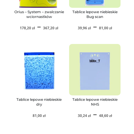
Orius – System – zwalczanie
Tablice lepowe niebieskie
wciornastków
Bug scan
Zakres
Zakre
–
–
178,20
zł
367,20
zł
39,96
zł
81,00
zł
cen:
cen:
od
od
178,20 zł
39,96 
do
do
367,20 zł
81,00 
Tablice lepowe niebieskie
Tablice lepowe niebieskie
dry
NHS
Zakre
–
81,00
zł
30,24
zł
48,60
zł
cen: