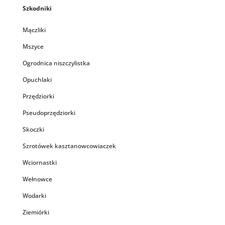
Szkodniki
Mączliki
Mszyce
Ogrodnica niszczylistka
Opuchlaki
Przędziorki
Pseudoprzędziorki
Skoczki
Szrotówek kasztanowcowiaczek
Wciornastki
Wełnowce
Wodarki
Ziemiórki