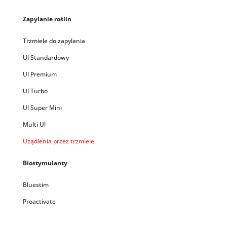
Zapylanie roślin
Trzmiele do zapylania
Ul Standardowy
Ul Premium
Ul Turbo
Ul Super Mini
Multi Ul
Użądlenia przez trzmiele
Biostymulanty
Bluestim
Proactivate